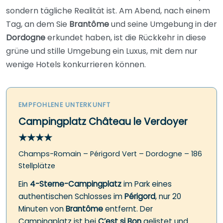
sondern tägliche Realität ist. Am Abend, nach einem
Tag, an dem Sie
Brantôme
und seine Umgebung in der
Dordogne
erkundet haben, ist die Rückkehr in diese
grüne und stille Umgebung ein Luxus, mit dem nur
wenige Hotels konkurrieren können.
EMPFOHLENE UNTERKUNFT
Campingplatz Château le Verdoyer
★★★★
Champs-Romain – Périgord Vert – Dordogne – 186
Stellplätze
Ein
4-Sterne-Campingplatz
im Park eines
authentischen Schlosses im
Périgord
, nur 20
Minuten von
Brantôme
entfernt. Der
Campingplatz ist bei
C’est si Bon
gelistet und