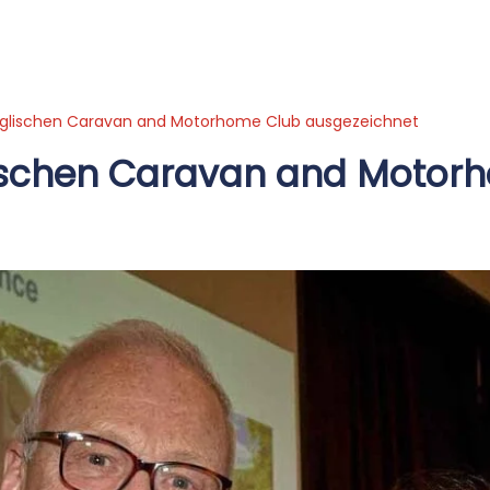
glischen Caravan and Motorhome Club ausgezeichnet
schen Caravan and Motorh